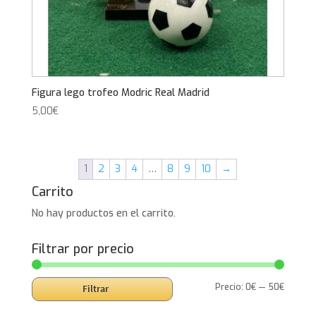
Figura lego trofeo Modric Real Madrid
5,00
€
1
2
3
4
…
8
9
10
→
Carrito
No hay productos en el carrito.
Filtrar por precio
Precio
Precio
Precio:
0€
—
50€
Filtrar
mínimo
máxim