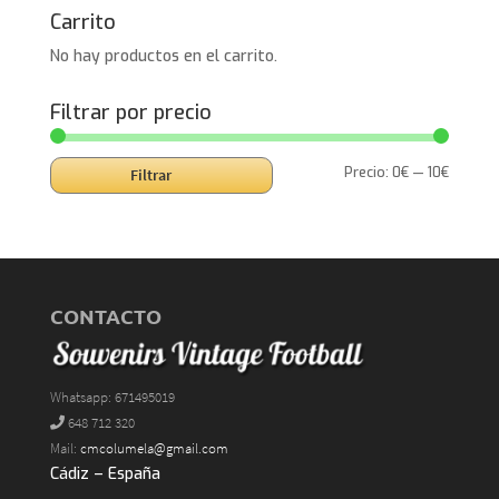
Carrito
No hay productos en el carrito.
Filtrar por precio
Precio
Precio
Precio:
0€
—
10€
Filtrar
mínimo
máxim
CONTACTO
Whatsapp: 671495019
648 712 320
Mail:
cmcolumela@gmail.com
Cádiz – España