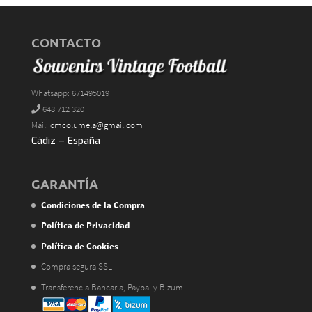
CONTACTO
Whatsapp: 671495019
648 712 320
Mail:
cmcolumela@gmail.com
Cádiz – España
GARANTÍA
Condiciones de la Compra
Política de Privacidad
Política de Cookies
Compra segura SSL
Transferencia Bancaria, Paypal y Bizum