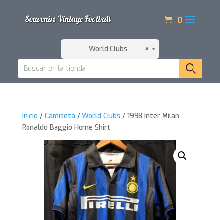
0
World Clubs
×
Inicio
/
Camiseta
/
World Clubs
/ 1998 Inter Milan
Ronaldo Baggio Home Shirt