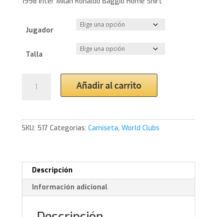
1998 Inter Milan Ronaldo Baggio Home Shirt
Jugador
Talla
1998
Añadir al carrito
Inter
Milan
Ronaldo
Baggio
SKU:
517
Categorías:
Camiseta
,
World Clubs
Home
Shirt
cantidad
Descripción
Información adicional
Descripción