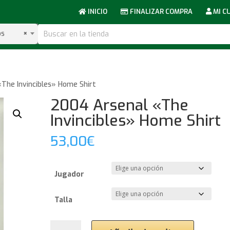
INICIO
FINALIZAR COMPRA
MI C
bs
×
The Invincibles» Home Shirt
2004 Arsenal «The
Invincibles» Home Shirt
53,00
€
Jugador
Talla
2004