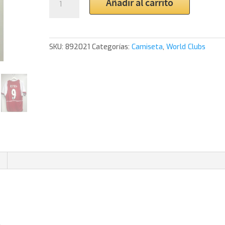
Añadir al carrito
Arsenal
«The
Invincibles»
Home
SKU:
892021
Categorías:
Camiseta
,
World Clubs
Shirt
cantidad