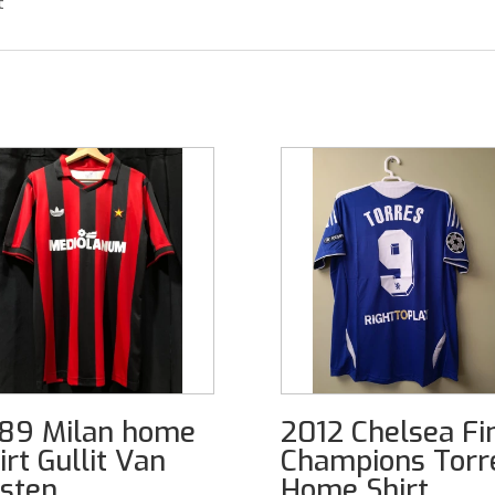
t
89 Milan home
2012 Chelsea Fi
irt Gullit Van
Champions Torr
sten
Home Shirt