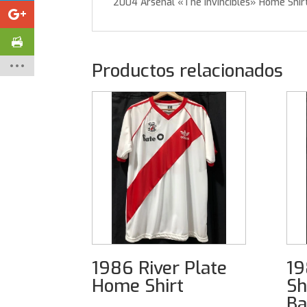
2004 Arsenal «The Invincibles» Home Shir
Productos relacionados
1986 River Plate
19
Home Shirt
Sh
Ba