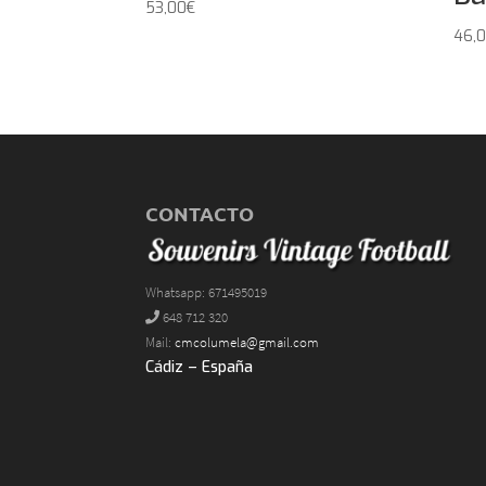
53,00
€
46,
CONTACTO
Whatsapp: 671495019
648 712 320
Mail:
cmcolumela@gmail.com
Cádiz – España