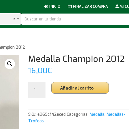
INICIO
FINALIZAR COMPRA
MI C
×
hampion 2012
Medalla Champion 2012
16,00
€
Medalla
Añadir al carrito
Champion
2012
cantidad
SKU:
e969cf42eced
Categorías:
Medalla
,
Medallas-
Trofeos