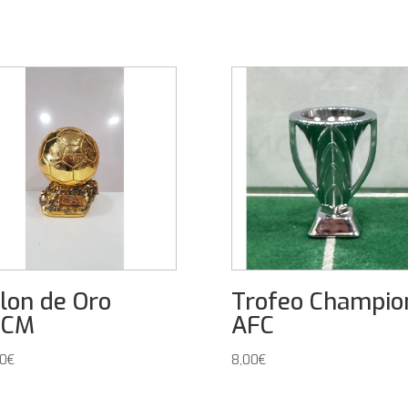
lon de Oro
Trofeo Champio
4CM
AFC
00
€
8,00
€