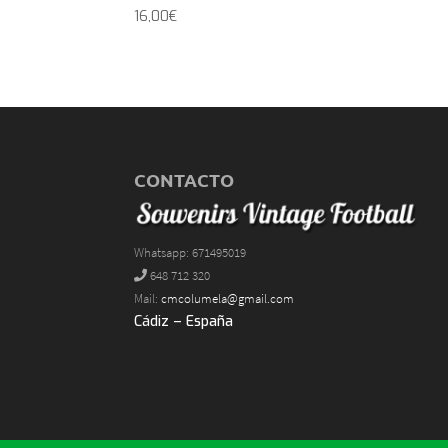
16,00
€
CONTACTO
Whatsapp: 671495019
648 712 320
Mail:
cmcolumela@gmail.com
Cádiz – España