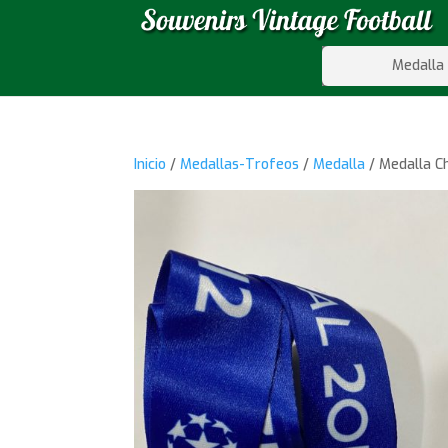
Medalla
Inicio
/
Medallas-Trofeos
/
Medalla
/ Medalla C