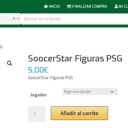
INICIO
FINALIZAR COMPRA
MI C
×
SG
SoocerStar Figuras PSG
5,00
€
SoocerStar Figuras PSG
Jugador
SoocerStar
Añadir al carrito
Figuras
PSG