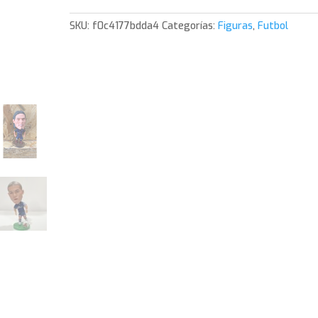
cantidad
SKU:
f0c4177bdda4
Categorías:
Figuras
,
Futbol