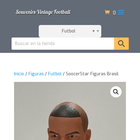
0
Futbol
×
Inicio
/
Figuras
/
Futbol
/ SoocerStar Figuras Brasil