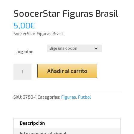
SoocerStar Figuras Brasil
5,00
€
SoocerStar Figuras Brasil
Jugador
SoocerStar
Añadir al carrito
Figuras
Brasil
cantidad
SKU:
3750-1
Categorías:
Figuras
,
Futbol
Descripción
Información adicional