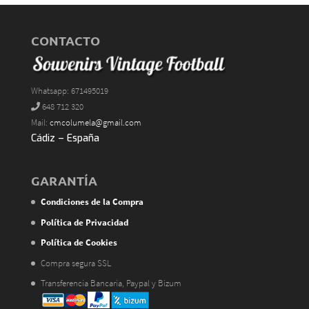
CONTACTO
Whatsapp: 671495019
648 712 320
Mail:
cmcolumela@gmail.com
Cádiz – España
GARANTÍA
Condiciones de la Compra
Política de Privacidad
Política de Cookies
Compra segura SSL
Transferencia Bancaria, Paypal y Bizum