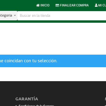
INICIO
FINALIZAR COMPRA
MI C
ategoría
 coincidan con tu selección.
GARANTÍA
Condiciones de la Compra