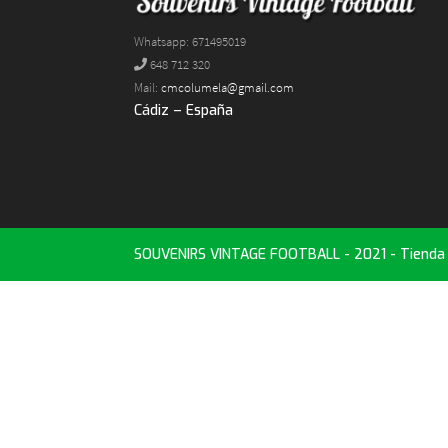
Whatsapp: 671495019
648 712 320
Mail:
cmcolumela@gmail.com
Cádiz – España
SOUVENIRS VINTAGE FOOTBALL - 2021 - Tienda d