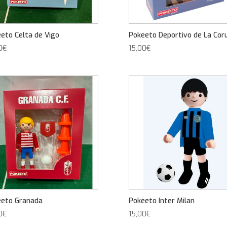
eto Celta de Vigo
Pokeeto Deportivo de La Cor
0
€
15,00
€
eeto Granada
Pokeeto Inter Milan
0
€
15,00
€