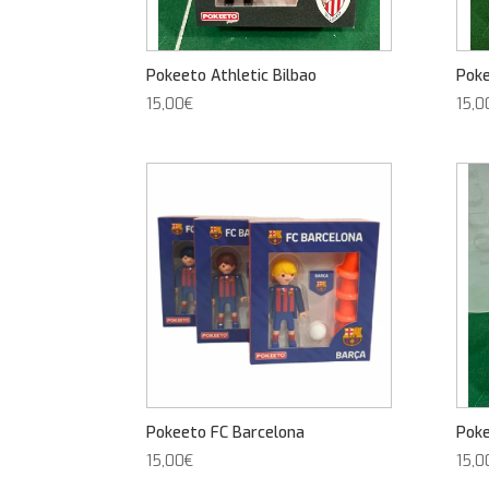
Pokeeto Athletic Bilbao
Poke
15,00
€
15,0
Pokeeto FC Barcelona
Pok
15,00
€
15,0