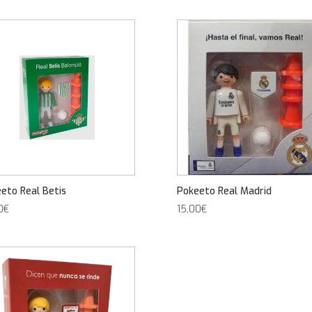
eto Real Betis
Pokeeto Real Madrid
0
€
15,00
€