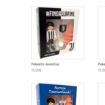
Pokeeto Juventus
Poke
15,00
€
15,0