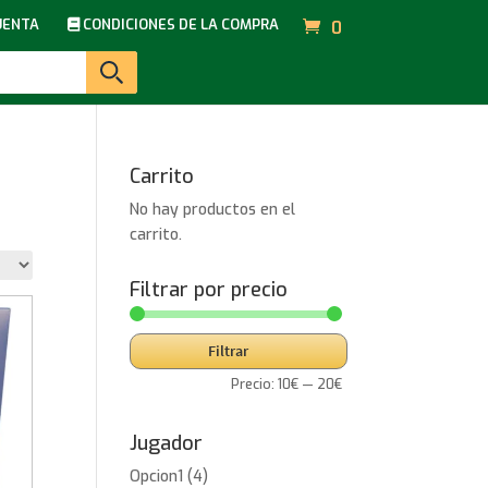
UENTA
CONDICIONES DE LA COMPRA
0
Carrito
No hay productos en el
carrito.
Filtrar por precio
Precio
Precio
Filtrar
mínimo
máximo
Precio:
10€
—
20€
Jugador
Opcion1
(4)