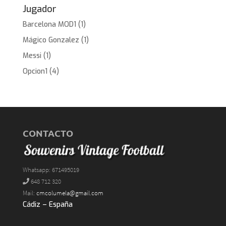
Jugador
Barcelona MOD1
(1)
Mágico Gonzalez
(1)
Messi
(1)
Opcion1
(4)
CONTACTO
Whatsapp: 671495019
648 712 320
Mail:
cmcolumela@gmail.com
Cádiz – España