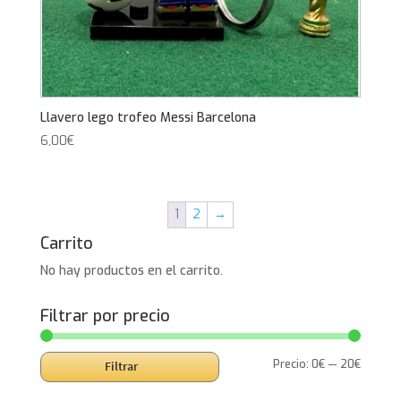
Llavero lego trofeo Messi Barcelona
6,00
€
1
2
→
Carrito
No hay productos en el carrito.
Filtrar por precio
Precio
Precio
Precio:
0€
—
20€
Filtrar
mínimo
máxim