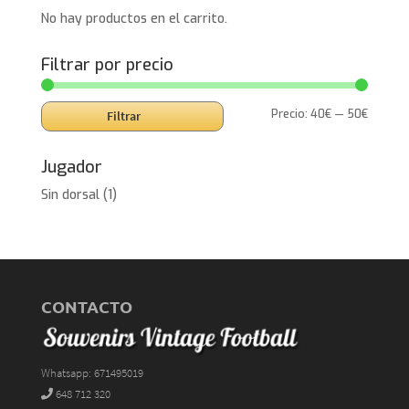
No hay productos en el carrito.
Filtrar por precio
Precio
Precio
Precio:
40€
—
50€
Filtrar
mínimo
máxim
Jugador
Sin dorsal
(1)
CONTACTO
Whatsapp: 671495019
648 712 320