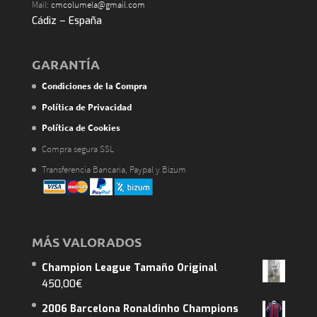
Mail:
cmcolumela@gmail.com
Cádiz – España
GARANTÍA
Condiciones de la Compra
Política de Privacidad
Política de Cookies
Compra segura SSL
Transferencia Bancaria, Paypal y Bizum
MÁS VALORADOS
Champion League Tamaño Original
450,00
€
2006 Barcelona Ronaldinho Champions