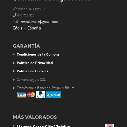
Whatsapp: 671495019
648 712 320
Mail:
cmcolumela@gmail.com
Cádiz – España
GARANTÍA
Condiciones de la Compra
Política de Privacidad
Política de Cookies
Compra segura SSL
Transferencia Bancaria, Paypal y Bizum
MÁS VALORADOS