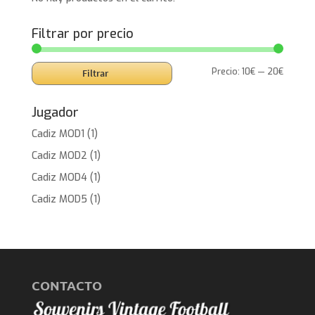
Filtrar por precio
Precio
Precio
Precio:
10€
—
20€
Filtrar
mínimo
máxim
Jugador
Cadiz MOD1
(1)
Cadiz MOD2
(1)
Cadiz MOD4
(1)
Cadiz MOD5
(1)
CONTACTO