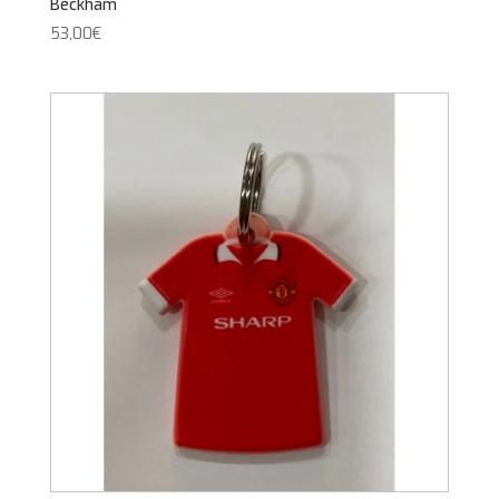
Beckham
53,00
€