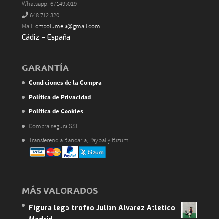
Whatsapp: 671495019
648 712 320
Mail:
cmcolumela@gmail.com
Cádiz – España
GARANTÍA
Condiciones de la Compra
Política de Privacidad
Política de Cookies
Compra segura SSL
Transferencia Bancaria, Paypal y Bizum
MÁS VALORADOS
Figura lego trofeo Julian Alvarez Atletico