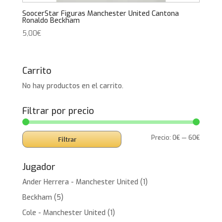
SoocerStar Figuras Manchester United Cantona
Ronaldo Beckham
5,00
€
Carrito
No hay productos en el carrito.
Filtrar por precio
Precio
Precio
Precio:
0€
—
60€
Filtrar
mínimo
máxim
Jugador
Ander Herrera - Manchester United
(1)
Beckham
(5)
Cole - Manchester United
(1)