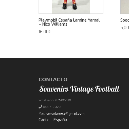
Playmobil España Lamine Yamal
Sooc
– Nico Williams
5,00
16,00
€
CONTACTO
Whatsapp: 671495019
648 712 320
Mail:
cmcolumela@gmail.com
Cádiz – España