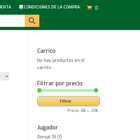
UENTA
CONDICIONES DE LA COMPRA
0
Carrito
No hay productos en el
carrito.
Filtrar por precio
Precio
Precio
Filtrar
mínimo
máximo
Precio:
0€
—
20€
Jugador
Dorsal 19
(1)