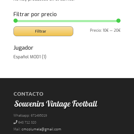
Filtrar por precio
Precio
Precio
Precio:
10€
—
20€
Filtrar
mínimo
máxim
Jugador
Español MOD1
(1)
CONTACTO
Whatsapp: 671495019
648 712 320
Mail:
cmcolumela@gmail.com