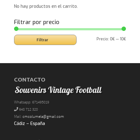
No hay productos en el carrito.
Filtrar por precio
Precio
Precio
Precio:
0€
—
10€
Filtrar
mínimo
máxim
CONTACTO
Whatsapp: 671495019
648 712 320
Mail:
cmcolumela@gmail.com
Cádiz – España