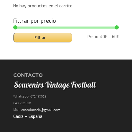
No hay productos en el carrito.
Filtrar por precio
Precio
Precio
Precio:
40€
—
60€
Filtrar
mínimo
máxim
CONTACTO
Whatsapp: 671495019
648 712 320
Mail:
cmcolumela@gmail.com
Cádiz – España