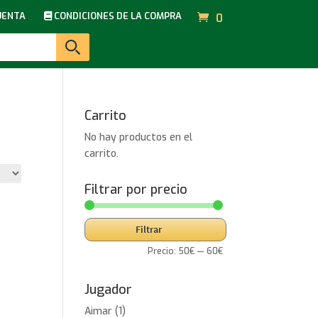
UENTA
CONDICIONES DE LA COMPRA
0
Carrito
No hay productos en el
carrito.
Filtrar por precio
Precio
Precio
Filtrar
mínimo
máximo
Precio:
50€
—
60€
Jugador
Aimar
(1)