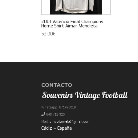
2001 Valencia Final Champions
Home Shirt Aimar Mendieta
53,00
€
CONTACTO
Whatsapp: 671495019
648 712 320
Mail:
cmcolumela@gmail.com
Cádiz – España