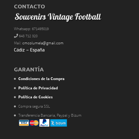
CONTACTO
Whatsapp: 671495019
648 712 320
Mail:
cmcolumela@gmail.com
Cádiz – España
GARANTÍA
Condiciones de la Compra
Política de Privacidad
Política de Cookies
Compra segura SSL
Transferencia Bancaria, Paypal y Bizum