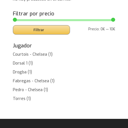
Filtrar por precio
Precio
Precio
Precio:
0€
—
10€
Filtrar
mínimo
máxim
Jugador
Courtois - Chelsea
(1)
Dorsal 1
(1)
Drogba
(1)
Fabregas - Chelsea
(1)
Pedro - Chelsea
(1)
Torres
(1)