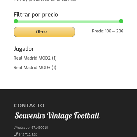
Filtrar por precio
Precio
Precio
Precio:
10€
—
20€
Filtrar
mínimo
máxim
Jugador
Real Madrid MOD2
(1)
Real Madrid MOD3
(1)
CONTACTO
Whatsapp: 671495019
648 712 320