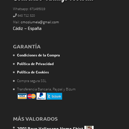
Whatsapp: 671495019
648 712 320
Mail:
cmcolumela@gmail.com
Cádiz – España
GARANTÍA
Condiciones de la Compra
Política de Privacidad
Política de Cookies
Compra segura SSL
Transferencia Bancaria, Paypal y Bizum
MÁS VALORADOS