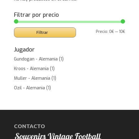
Filtrar por precio
Precio
Precio
Precio:
0€
—
10€
Filtrar
mínimo
máxim
Jugador
Gundogan - Alemania
(1)
Kroos - Alemania
(1)
Muller - Alemania
(1)
Ozil - Alemania
(1)
CONTACTO