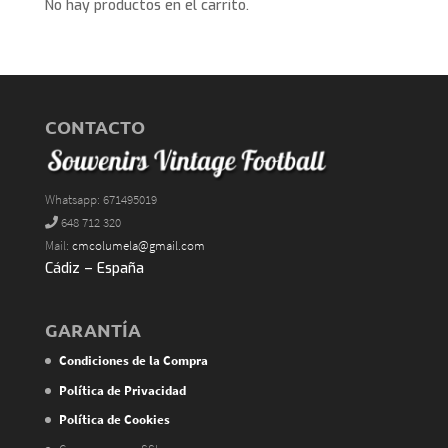
No hay productos en el carrito.
CONTACTO
Whatsapp: 671495019
648 712 320
Mail:
cmcolumela@gmail.com
Cádiz – España
GARANTÍA
Condiciones de la Compra
Política de Privacidad
Política de Cookies