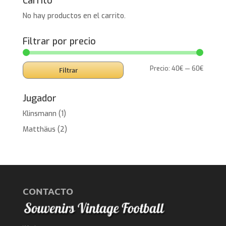
Carrito
No hay productos en el carrito.
Filtrar por precio
Precio
Precio
Precio:
40€
—
60€
Filtrar
mínimo
máxim
Jugador
Klinsmann
(1)
Matthäus
(2)
CONTACTO