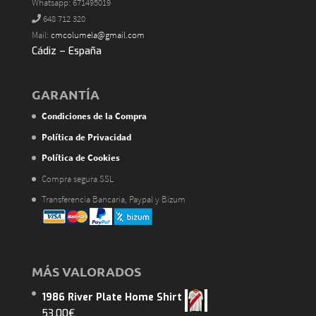
Whatsapp: 671495019
648 712 320
Mail:
cmcolumela@gmail.com
Cádiz – España
GARANTÍA
Condiciones de la Compra
Política de Privacidad
Política de Cookies
Compra segura SSL
Transferencia Bancaria, Paypal y Bizum
MÁS VALORADOS
1986 River Plate Home Shirt
53,00
€