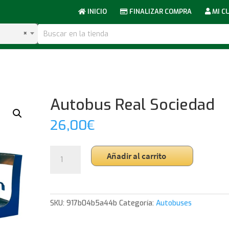
INICIO
FINALIZAR COMPRA
MI C
×
Autobus Real Sociedad
26,00
€
Autobus
Añadir al carrito
Real
Sociedad
cantidad
SKU:
917b04b5a44b
Categoría:
Autobuses