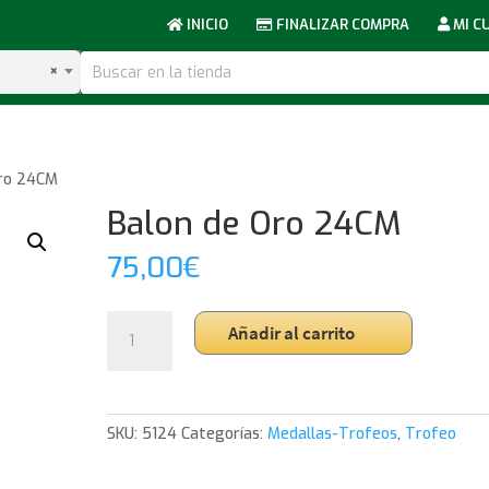
INICIO
FINALIZAR COMPRA
MI C
×
Oro 24CM
Balon de Oro 24CM
75,00
€
Balon
Añadir al carrito
de
Oro
24CM
cantidad
SKU:
5124
Categorías:
Medallas-Trofeos
,
Trofeo