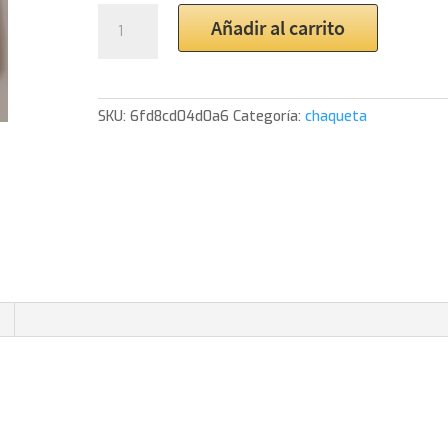
Chaqueta
Añadir al carrito
Napoles
Maradona
Mars
cantidad
SKU:
6fd8cd04d0a6
Categoría:
chaqueta