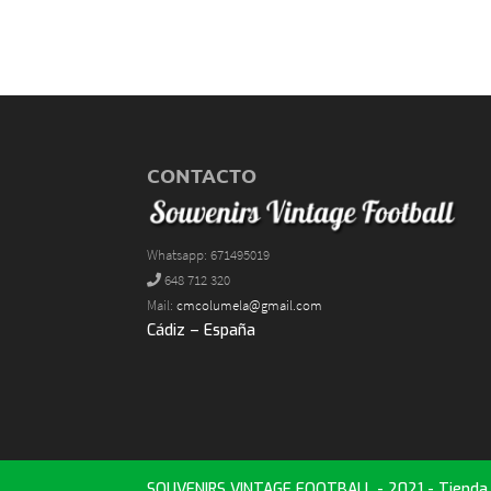
CONTACTO
Whatsapp: 671495019
648 712 320
Mail:
cmcolumela@gmail.com
Cádiz – España
SOUVENIRS VINTAGE FOOTBALL - 2021 - Tienda d