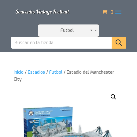
0
Futbol
×
Inicio
/
Estadios
/
Futbol
/ Estadio del Manchester
City