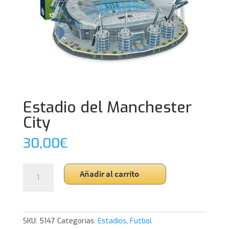
Estadio del Manchester
City
30,00
€
Estadio
Añadir al carrito
del
Manchester
City
cantidad
SKU:
5147
Categorías:
Estadios
,
Futbol