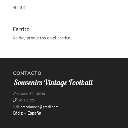
30,00
€
Carrito
No hay productos en el carrito.
CONTACTO
Whatsapp: 671495019
648 712 320
Mail:
cmcolumela@gmail.com
Cádiz – España