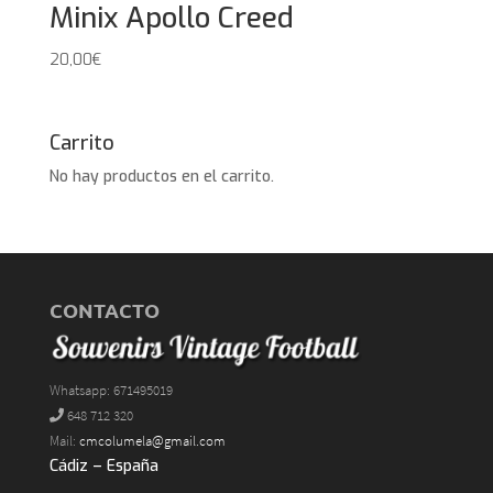
Minix Apollo Creed
20,00
€
Carrito
No hay productos en el carrito.
CONTACTO
Whatsapp: 671495019
648 712 320
Mail:
cmcolumela@gmail.com
Cádiz – España