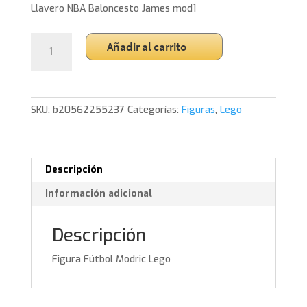
Llavero NBA Baloncesto James mod1
Figura
Añadir al carrito
Fútbol
Modric
Lego
cantidad
SKU:
b20562255237
Categorías:
Figuras
,
Lego
Descripción
Información adicional
Descripción
Figura Fútbol Modric Lego