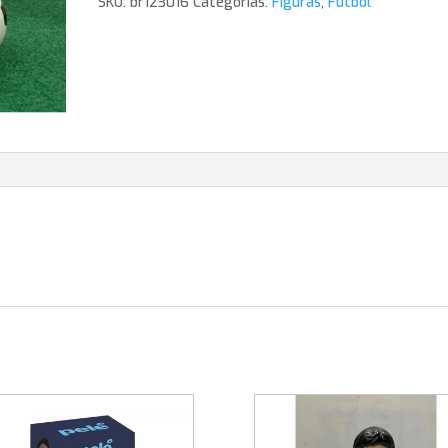
SKU:
br123016
Categorías:
Figuras
,
Futbol
cantidad