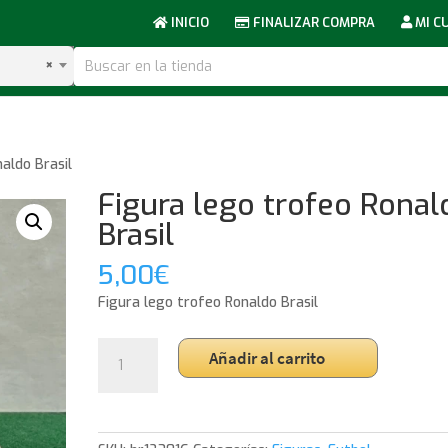
INICIO
FINALIZAR COMPRA
MI C
×
aldo Brasil
Figura lego trofeo Ronal
Brasil
5,00
€
Figura lego trofeo Ronaldo Brasil
Figura
Añadir al carrito
lego
trofeo
Ronaldo
Brasil