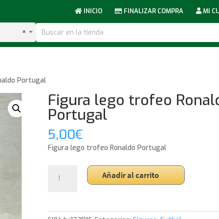
INICIO
FINALIZAR COMPRA
MI C
×
naldo Portugal
Figura lego trofeo Ronal
Portugal
5,00
€
Figura lego trofeo Ronaldo Portugal
Figura
Añadir al carrito
lego
trofeo
Ronaldo
Portugal