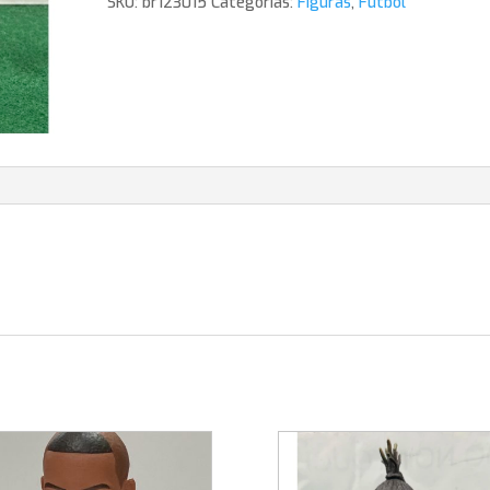
SKU:
br123015
Categorías:
Figuras
,
Futbol
cantidad