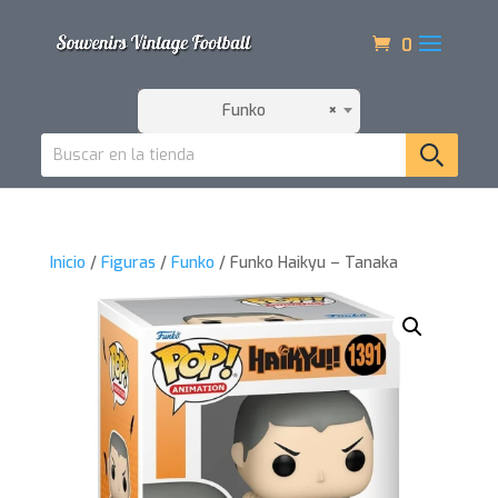
0
Funko
×
Inicio
/
Figuras
/
Funko
/ Funko Haikyu – Tanaka