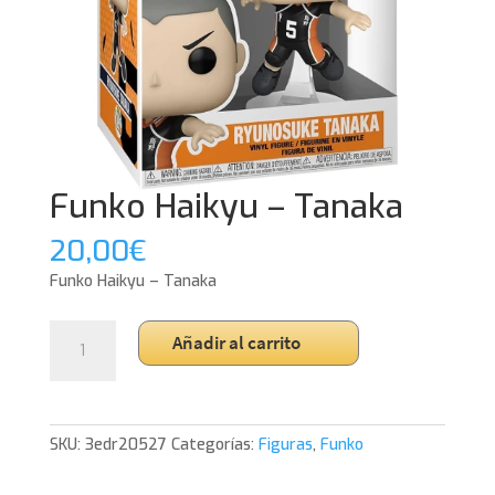
Funko Haikyu – Tanaka
20,00
€
Funko Haikyu – Tanaka
Funko
Añadir al carrito
Haikyu
-
Tanaka
cantidad
SKU:
3edr20527
Categorías:
Figuras
,
Funko