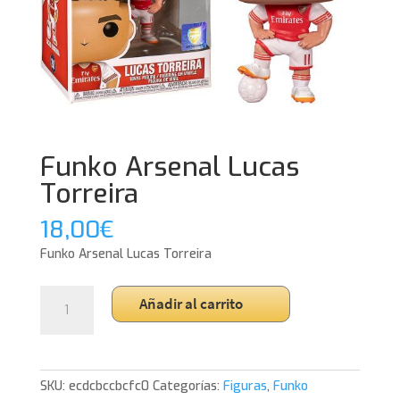
Funko Arsenal Lucas
Torreira
18,00
€
Funko Arsenal Lucas Torreira
Funko
Añadir al carrito
Arsenal
Lucas
Torreira
cantidad
SKU:
ecdcbccbcfc0
Categorías:
Figuras
,
Funko