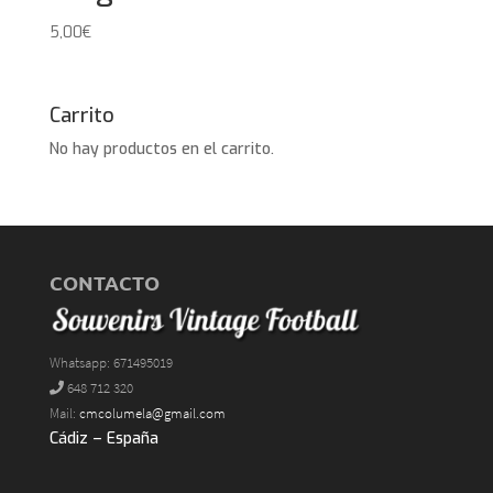
5,00
€
Carrito
No hay productos en el carrito.
CONTACTO
Whatsapp: 671495019
648 712 320
Mail:
cmcolumela@gmail.com
Cádiz – España