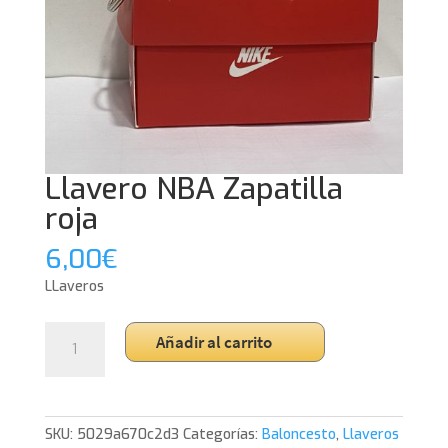
Llavero NBA Zapatilla
roja
6,00
€
LLaveros
Llavero
Añadir al carrito
NBA
Zapatilla
roja
cantidad
SKU:
5029a670c2d3
Categorías:
Baloncesto
,
Llaveros