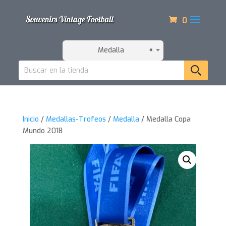
0
Medalla
×
Inicio
/
Medallas-Trofeos
/
Medalla
/ Medalla Copa
Mundo 2018