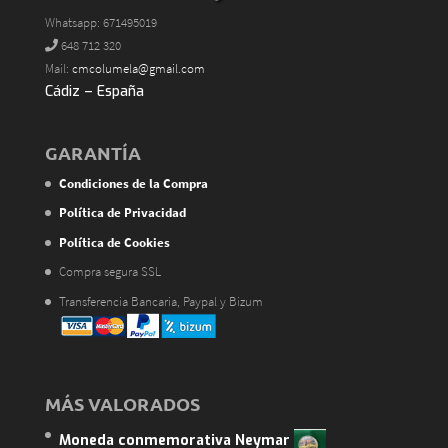
Whatsapp: 671495019
648 712 320
Mail:
cmcolumela@gmail.com
Cádiz – España
GARANTÍA
Condiciones de la Compra
Política de Privacidad
Política de Cookies
Compra segura SSL
Transferencia Bancaria, Paypal y Bizum
MÁS VALORADOS
Moneda conmemorativa Neymar