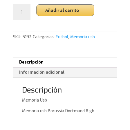
Memoria
Añadir al carrito
usb
Borussia
Dortmund
8
SKU:
5192
Categorías:
Futbol
,
Memoria usb
gb
cantidad
Descripción
Información adicional
Descripción
Memoria Usb
Memoria usb Borussia Dortmund 8 gb