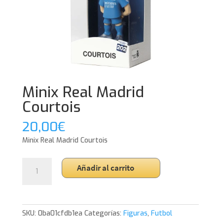
Minix Real Madrid
Courtois
20,00
€
Minix Real Madrid Courtois
Minix
Añadir al carrito
Real
Madrid
Courtois
cantidad
SKU:
0ba01cfdb1ea
Categorías:
Figuras
,
Futbol