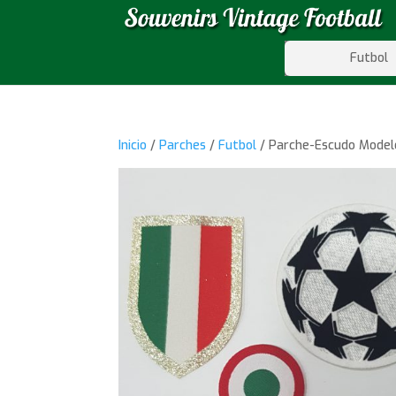
Futbol
Inicio
/
Parches
/
Futbol
/ Parche-Escudo Modelo