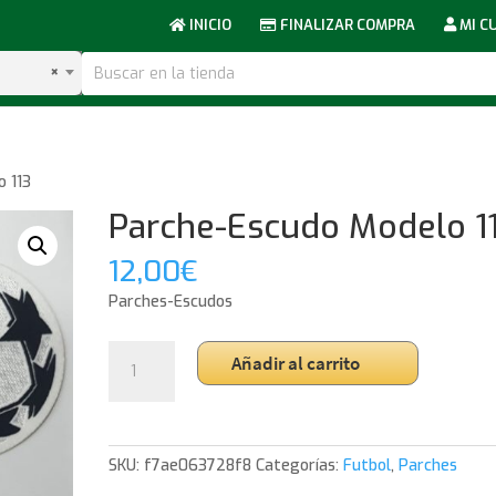
INICIO
FINALIZAR COMPRA
MI C
×
 113
Parche-Escudo Modelo 1
12,00
€
Parches-Escudos
Parche-
Añadir al carrito
Escudo
Modelo
113
cantidad
SKU:
f7ae063728f8
Categorías:
Futbol
,
Parches