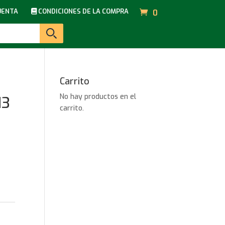
UENTA
CONDICIONES DE LA COMPRA
0
Carrito
No hay productos en el
13
carrito.