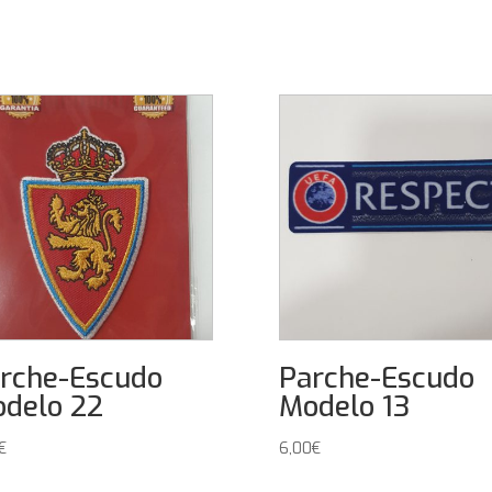
rche-Escudo
Parche-Escudo
delo 22
Modelo 13
€
6,00
€