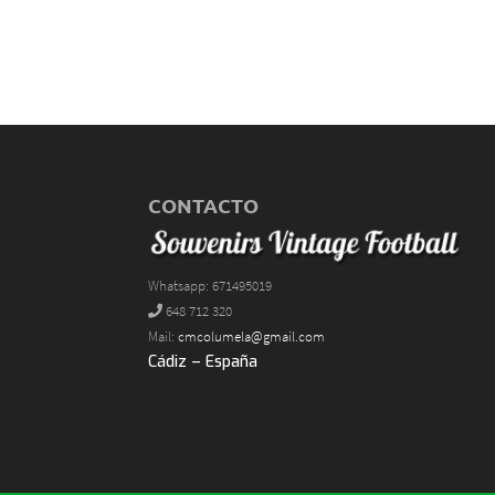
CONTACTO
Whatsapp: 671495019
648 712 320
Mail:
cmcolumela@gmail.com
Cádiz – España