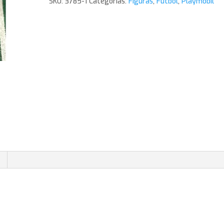
SKU:
3785-1
Categorías:
Figuras
,
Futbol
,
Playmobil