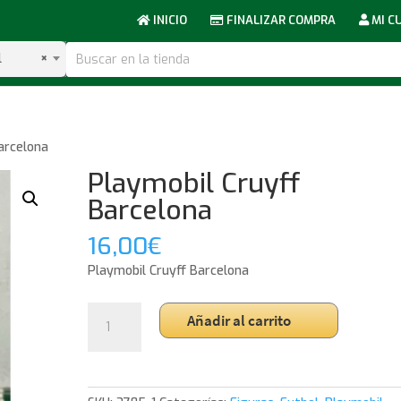
INICIO
FINALIZAR COMPRA
MI C
l
×
arcelona
Playmobil Cruyff
Barcelona
16,00
€
Playmobil Cruyff Barcelona
Playmobil
Añadir al carrito
Cruyff
Barcelona
cantidad