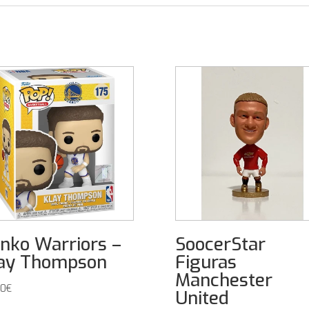
nko Warriors –
SoocerStar
ay Thompson
Figuras
Manchester
00
€
United