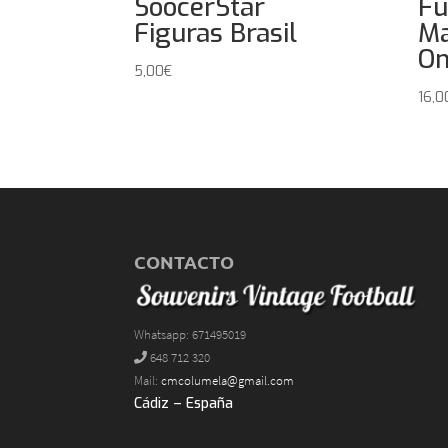
SoocerStar
Fu
Figuras Brasil
Ma
On
5,00
€
16,0
CONTACTO
Whatsapp: 671495019
648 712 320
Mail:
cmcolumela@gmail.com
Cádiz – España