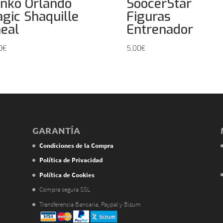
nko Orlando
SoocerStar
gic Shaquille
Figuras
eal
Entrenador
0
€
5,00
€
GARANTÍA
Condiciones de la Compra
Política de Privacidad
Política de Cookies
Compra segura SSL
Transferencia Bancaria, Paypal y Bizum