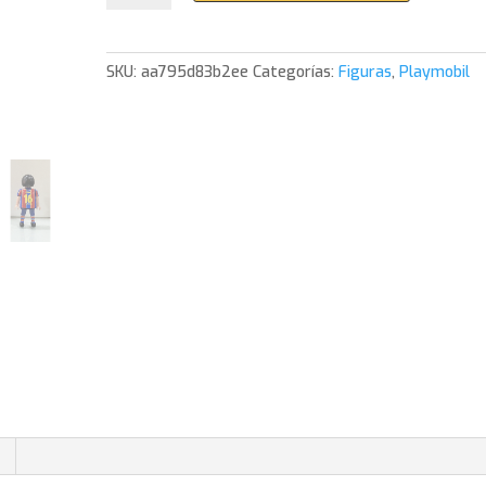
Liga
Barcelona
Gavi
SKU:
aa795d83b2ee
Categorías:
Figuras
,
Playmobil
-
Pedri
cantidad