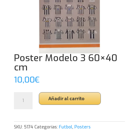
Poster Modelo 3 60×40
cm
10,00
€
Poster
Añadir al carrito
Modelo
3
60x40
cm
SKU:
5174
Categorías:
Futbol
,
Posters
cantidad