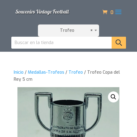
0
Trofeo
×
Inicio
/
Medallas-Trofeos
/
Trofeo
/ Trofeo Copa del
Rey 5 cm