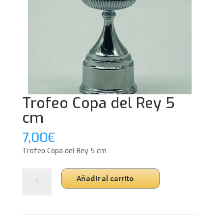
Trofeo Copa del Rey 5
cm
7,00
€
Trofeo Copa del Rey 5 cm
Trofeo
Añadir al carrito
Copa
del
Rey
5