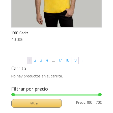
1910 Cadiz
40,00
€
1
2
3
4
…
17
18
19
→
Carrito
No hay productos en el carrito.
Filtrar por precio
Precio
Precio
Precio:
10€
—
70€
Filtrar
mínimo
máxim