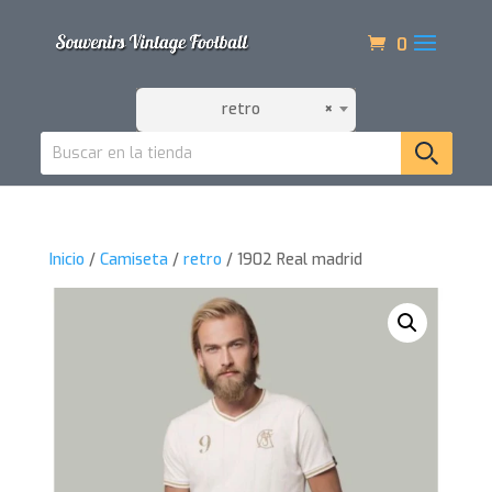
0
retro
×
Inicio
/
Camiseta
/
retro
/ 1902 Real madrid