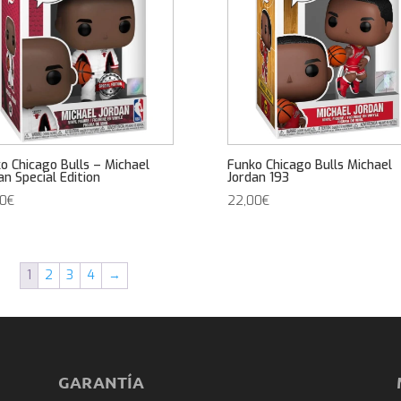
o Chicago Bulls – Michael
Funko Chicago Bulls Michael
an Special Edition
Jordan 193
00
€
22,00
€
1
2
3
4
→
GARANTÍA