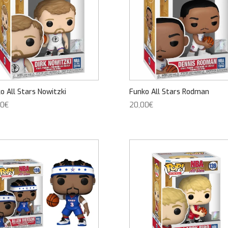
o All Stars Nowitzki
Funko All Stars Rodman
00
€
20,00
€