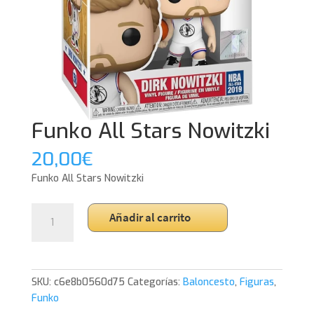
Funko All Stars Nowitzki
20,00
€
Funko All Stars Nowitzki
Funko
Añadir al carrito
All
Stars
Nowitzki
cantidad
SKU:
c6e8b0560d75
Categorías:
Baloncesto
,
Figuras
,
Funko