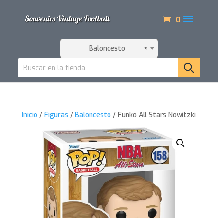
0
Baloncesto
×
Inicio
/
Figuras
/
Baloncesto
/ Funko All Stars Nowitzki