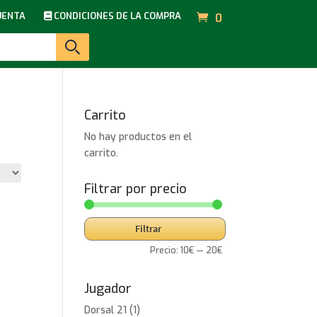
UENTA
CONDICIONES DE LA COMPRA
0
Carrito
No hay productos en el
carrito.
Filtrar por precio
Precio
Precio
Filtrar
mínimo
máximo
Precio:
10€
—
20€
Jugador
Dorsal 21
(1)