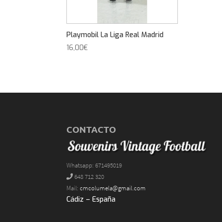
Playmobil La Liga Real Madrid
16,00
€
CONTACTO
Whatsapp: 671495019
648 712 320
Mail:
cmcolumela@gmail.com
Cádiz – España