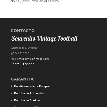
No hay productos en el carrito.
CONTACTO
Whatsapp: 671495019
648 712 320
Mail:
cmcolumela@gmail.com
Cádiz – España
GARANTÍA
Condiciones de la Compra
Política de Privacidad
Política de Cookies