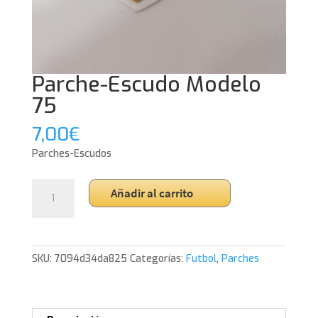
Parche-Escudo Modelo
75
7,00
€
Parches-Escudos
Parche-
Añadir al carrito
Escudo
Modelo
75
cantidad
SKU:
7094d34da825
Categorías:
Futbol
,
Parches