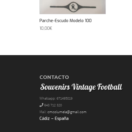
Parche-Escudo Modelo 100
10,00
€
CONTACTO
Whatsapp: 671495019
648 712 320
Mail:
cmcolumela@gmail.com
Cádiz – España