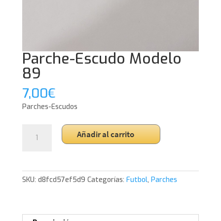
Parche-Escudo Modelo
89
7,00
€
Parches-Escudos
Parche-
Añadir al carrito
Escudo
Modelo
89
cantidad
SKU:
d8fcd57ef5d9
Categorías:
Futbol
,
Parches